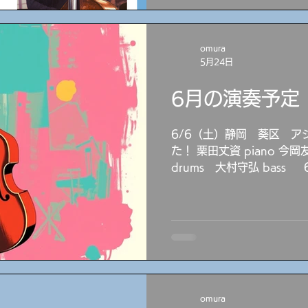
BUZZLE BUNCH - 
高になれる場所」LIVE＆BA
シャルサイト。 愛知県豊橋
omura
ックスビルB1 ーーーーーーーーーーーーーーーーーー
5月24日
ーーーーーーーーーーーー
グル（ts,ss,fl,cl,comp,arr,prgm) 1965
6月の演奏予定
戸生まれ。 ジャズ好きの
ス・デイヴィス(tp)、アー
6/6（土）静岡 葵区 ア
メッセンジャーズ等を聴い
た！ 栗田丈資 piano 今岡友美 vocal 山下佳孝
を学び、15歳でサックスを
drums 大村守弘 bass
よりプロ活動を小曽根啓氏
BUZZLE BUNCH 13
中退して米国ボストンのバ
って遊びに来てね～ 6/15（月）名古屋 池下 Bar
留学。 ジェリー・バーガン
Strega 20:00～ めが
演奏メソ
海 guitar 大村守弘 b
JAZZ SPOT analog 19:00
ク知子 vocal 大軒聖子 pia
6/24（水）名古屋 新栄
omura
DONNY Quartet feat