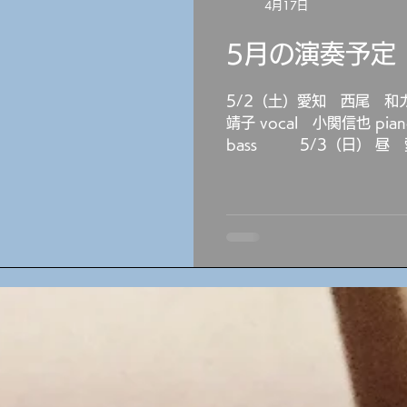
4月17日
大輔 drums ダニーシュエ
守弘 bass 6/25（木）名古
5月の演奏予定
Swing 19:30～ DON
ディック piano ルベンフ
5/2（土）愛知 西尾 和カ
靖子 vocal 小関信也 pia
bass 5/3（日） 昼 
BUNCH 13:00～ セ
代 piano 大村守弘 bass 5/9（土）静岡 浜松 クリ
エート浜松 14:00～ 出
ケンハモサン あか
5/10（日）静岡 浜松 JAZZ
～ Trivoke 山崎大介 dr
弘 bass 5/22（金）名古
20:00～ JAZZ DUO Voc
vocal 大村守弘 bass
島 くれよん 19:00～ 小
sax 美和子 vocal 大村
岡 浜松 JAZZ SPOT ana