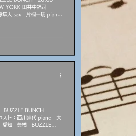
EW YORK 田井中福司
藤隼人 sax 片桐一馬 piano
） 昼 愛知 豊橋 BUZZLE
ッションデー ホスト：西川祟代
I ＋ 近藤万里子 trumpet
 trumpet 赤座薫 gutar
 inn LOVELY 19:30～
IO 萌紅 vocal ダニーシュエ
ベンフィゲロア drums 大村
 浜松 JAZZ SPOT
VOKE 山崎大介 drums 山田
 BUZZLE BUNCH
ホスト：西川祟代 piano 大
） 愛知 豊橋 BUZZLE
uzzloom 美和子 vocal 石