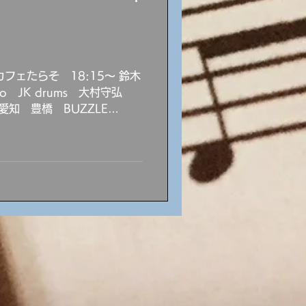
ッケンディック piano 大村
屋 新栄 Jazz Spot
NY TRIO ダニーシュエッケン
ィゲロア drum
フェたらそ 18:15～ 鈴木
no JK drums 大村守弘
愛知 豊橋 BUZZLE
ッションデー ホスト： 西川祟
演：栗田丈資 ピアノトリオ
とんぼブラスバンド
 SPOT analog 19:00
ums 山田美加 piano 大村守
屋 池下 Bar Strega
al&Bass vol.5 日比しおり
 DUO 5/23（土）愛知 津
笠原岳海 guitar 後藤隼人
守弘 bass 5/29（金）静
log 20:0