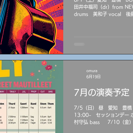
田井中福司（dr）from N
drums 美和子 vocal 後
大村守弘 bass 8/2（日
BUNCH 13:00～ セ
piano 大村守弘 bass 8/6（木）愛知 岡崎 サテンド
ール 19:30～ ZA OKAK
今岡友美 vocal 近藤万里子
片桐一馬 piano 神谷邦彦 drums 大村守弘 bass
8/7（金）名古屋 栄 jazz
omura
萌紅 (vo)& DONNY TR
6月19日
ッケンディック piano ル
守弘 bass 8/9（日）静岡
7月の演奏予定
analog 19:00～ TRI
美加 piano 大村守
7/5（日） 昼 愛知 豊橋
13:00~ セッションデー 
村守弘 bass 7/10（金
BUNCH 20:00～ M's B