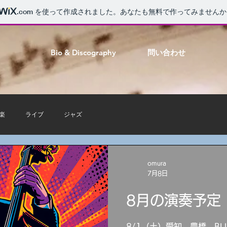
.com
を使って作成されました。あなたも無料で作ってみませんか
Bio & Discography
問い合わせ
楽
ライブ
ジャズ
omura
7月8日
8月の演奏予定
8/1（土）愛知 豊橋 BUZ