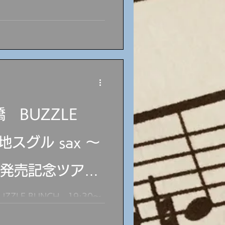
iano 野尻制 drums 大村
ル sax ～「Cool Trips」
宮地スグル sax 杉浦悠司
ss 7/19（日）愛知 岡崎
13:00～18:00（要予約）
 小笠原岳海 guitar 大村守
 Cafe 154 イタリアワインシ
6（日）静岡 浜松 JAZZ
 BUZZLE
～ 小関信也 piano 鈴木靖子
bass 8/1（土
グル sax ～
ps」発売記念ツアー
ZZLE BUNCH 19:30～
guitar 大村守弘 bass