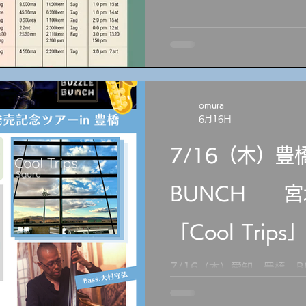
川秀明 guitar 西川祟代 p
守弘 bass 7/16（木）愛知 豊橋 BUZZLE
BUNCH 19:30～ 宮地スグ
発売記念ツアーin 豊橋～ 
guitar 大村守弘 ba
ワインスタンド Beviamo 
omura
ゲスト：MIWAKO vocal
6月16日
弘 bass 友情出演：Beer
ョップ ソラリウム 7/2
7/16（木）豊橋
SPOT analog 19:00
vocal 大村守弘 
BUNCH 宮地ス
「Cool Tri
in 豊橋～
7/16（木）愛知 豊橋 BU
宮地スグル sax ～「Cool Trips」発売記念ツアーin 豊橋
～ 宮地スグル sax 杉浦悠司 