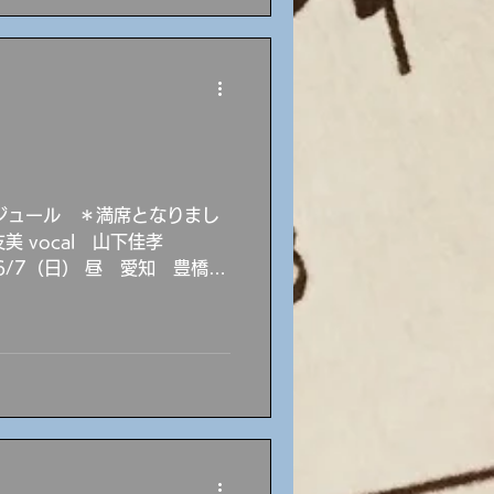
「おいしいお食事と最高の音楽で最
R BUZZLE BUNCHオフィ
市広小路1丁目18番地 ユメ
ーーーーーーーーーー 宮地ス
年12月15日 神
両親の影響で幼少よりマイル
ト・ブレーキー(ds) ジャズ・
ジュール ＊満席となりまし
て育つ。 ６歳でエレクトーン
始める。 関西学院大在学中
 ​ 6/7（日） 昼 愛知 豊橋
の元で始め、90年、同大学を
:00～ セッションデー 楽器持
ークリー音大に奨学金を得て
ジ氏(ts)に師事し、氏の即興
ね～ず 美和子 vocal 小笠原岳
ass 6/21（日）静岡 浜松
～ 原田実 drums ユーリッ
no 大村守弘 bass "new"
 チリラフ 19:30～
 吉岡大輔 dr 小濱安浩 sax 吉岡